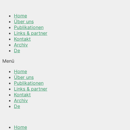
Springe
zum
Home
Inhalt
Über uns
Publikationen
Links & partner
Kontakt
Archiv
De
Menü
Home
Über uns
Publikationen
Links & partner
Kontakt
Archiv
De
Home