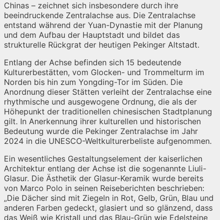
Chinas – zeichnet sich insbesondere durch ihre
beeindruckende Zentralachse aus. Die Zentralachse
entstand während der Yuan-Dynastie mit der Planung
und dem Aufbau der Hauptstadt und bildet das
strukturelle Rückgrat der heutigen Pekinger Altstadt.
Entlang der Achse befinden sich 15 bedeutende
Kulturerbestätten, vom Glocken- und Trommelturm im
Norden bis hin zum Yongding-Tor im Süden. Die
Anordnung dieser Stätten verleiht der Zentralachse eine
rhythmische und ausgewogene Ordnung, die als der
Höhepunkt der traditionellen chinesischen Stadtplanung
gilt. In Anerkennung ihrer kulturellen und historischen
Bedeutung wurde die Pekinger Zentralachse im Jahr
2024 in die UNESCO-Weltkulturerbeliste aufgenommen.
Ein wesentliches Gestaltungselement der kaiserlichen
Architektur entlang der Achse ist die sogenannte Liuli-
Glasur. Die Ästhetik der Glasur-Keramik wurde bereits
von Marco Polo in seinen Reiseberichten beschrieben:
„Die Dächer sind mit Ziegeln in Rot, Gelb, Grün, Blau und
anderen Farben gedeckt, glasiert und so glänzend, dass
das Weiß wie Kristall und das Blau-Grün wie Edelsteine