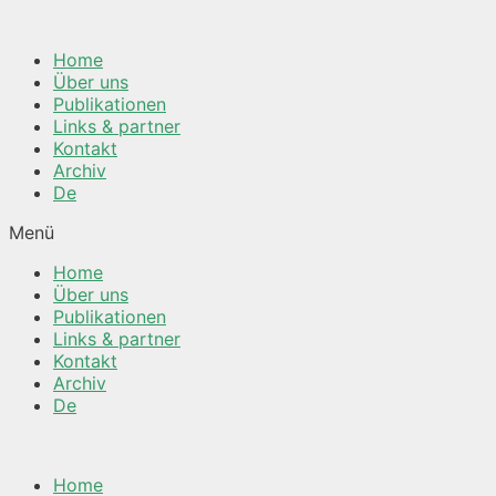
Springe
zum
Home
Inhalt
Über uns
Publikationen
Links & partner
Kontakt
Archiv
De
Menü
Home
Über uns
Publikationen
Links & partner
Kontakt
Archiv
De
Home