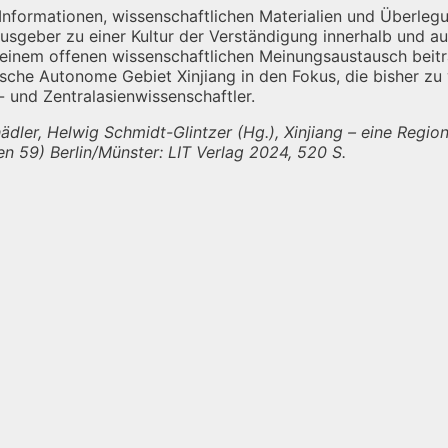
ormationen, wissenschaftlichen Materialien und Überlegun
ausgeber zu einer Kultur der Verständigung innerhalb und au
u einem offenen wissenschaftlichen Meinungsaustausch beit
ische Autonome Gebiet Xinjiang in den Fokus, die bisher zu
g- und Zentralasienwissenschaftler.
er, Helwig Schmidt-Glintzer (Hg.), Xinjiang – eine Regio
en 59) Berlin/Münster: LIT Verlag 2024, 520 S.