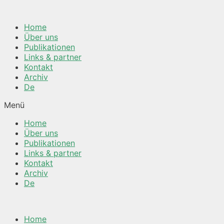
Springe
zum
Home
Inhalt
Über uns
Publikationen
Links & partner
Kontakt
Archiv
De
Menü
Home
Über uns
Publikationen
Links & partner
Kontakt
Archiv
De
Home