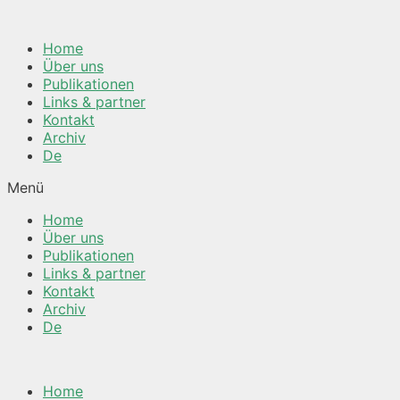
Springe
zum
Home
Inhalt
Über uns
Publikationen
Links & partner
Kontakt
Archiv
De
Menü
Home
Über uns
Publikationen
Links & partner
Kontakt
Archiv
De
Home