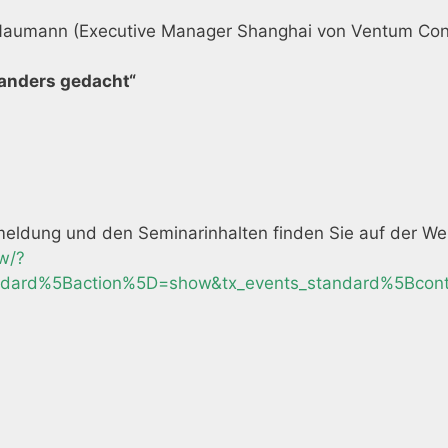
 Naumann (Executive Manager Shanghai von Ventum Cons
anders gedacht“
ldung und den Seminarinhalten finden Sie auf der Webs
w/?
ndard%5Baction%5D=show&tx_events_standard%5Bcon