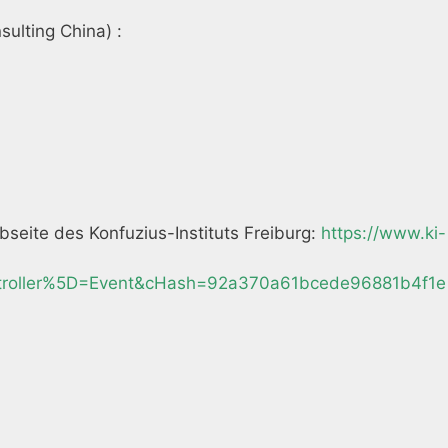
ulting China) :
eite des Konfuzius-Instituts Freiburg:
https://www.ki-
troller%5D=Event&cHash=92a370a61bcede96881b4f1e