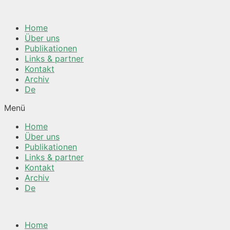
Springe
zum
Home
Inhalt
Über uns
Publikationen
Links & partner
Kontakt
Archiv
De
Menü
Home
Über uns
Publikationen
Links & partner
Kontakt
Archiv
De
Home