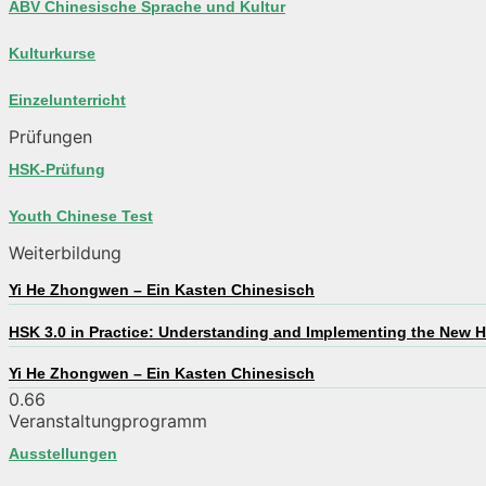
ABV Chinesische Sprache und Kultur
Kulturkurse
Einzelunterricht
Prüfungen
HSK-Prüfung
Youth Chinese Test
Weiterbildung
Yi He Zhongwen – Ein Kasten Chinesisch
HSK 3.0 in Practice: Understanding and Implementing the New
Yi He Zhongwen – Ein Kasten Chinesisch
Veranstaltungprogramm
Ausstellungen