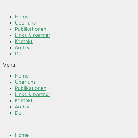
Springe
zum
Home
Inhalt
Über uns
Publikationen
Links & partner
Kontakt
Archiv
De
Menü
Home
Über uns
Publikationen
Links & partner
Kontakt
Archiv
De
Home