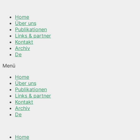
Springe
zum
Home
Inhalt
Über uns
Publikationen
Links & partner
Kontakt
Archiv
De
Menü
Home
Über uns
Publikationen
Links & partner
Kontakt
Archiv
De
Home