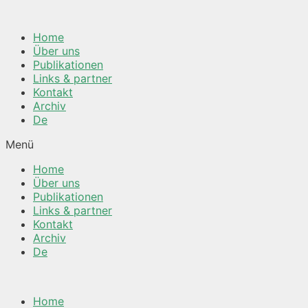
Springe
zum
Home
Inhalt
Über uns
Publikationen
Links & partner
Kontakt
Archiv
De
Menü
Home
Über uns
Publikationen
Links & partner
Kontakt
Archiv
De
Home