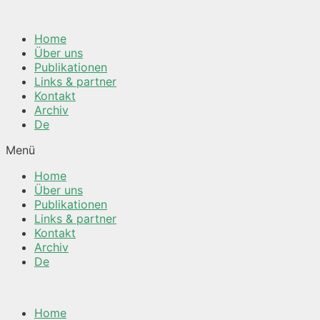
Springe
zum
Home
Inhalt
Über uns
Publikationen
Links & partner
Kontakt
Archiv
De
Menü
Home
Über uns
Publikationen
Links & partner
Kontakt
Archiv
De
Home