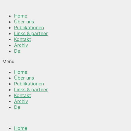
Springe
zum
Home
Inhalt
Über uns
Publikationen
Links & partner
Kontakt
Archiv
De
Menü
Home
Über uns
Publikationen
Links & partner
Kontakt
Archiv
De
Home