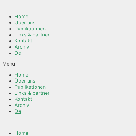
Springe
zum
Home
Inhalt
Über uns
Publikationen
Links & partner
Kontakt
Archiv
De
Menü
Home
Über uns
Publikationen
Links & partner
Kontakt
Archiv
De
Home