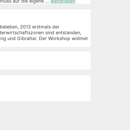
Chinesische
nfluss auf die eigene …
weiterlesen
Schriftzeichen:
Kommunikationsmittel
und
Kunstform
ubeleben, 2013 erstmals der
onderwirtschaftszonen sind entstanden,
ing und Gibraltar. Der Workshop widmet