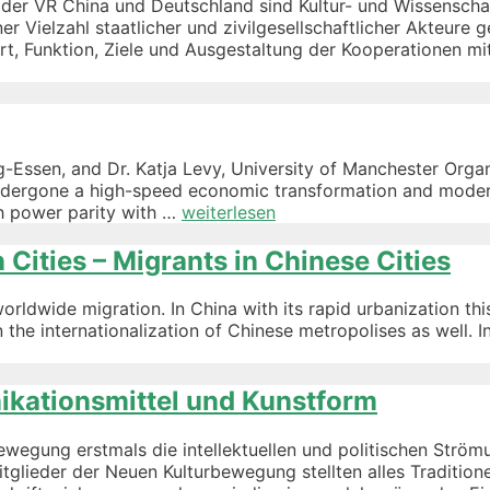
er VR China und Deutschland sind Kultur- und Wissenschaf
r Vielzahl staatlicher und zivilgesellschaftlicher Akteure 
, Funktion, Ziele und Ausgestaltung der Kooperationen mit 
rg-Essen, and Dr. Katja Levy, University of Manchester Org
 undergone a high-speed economic transformation and modern
ich
International
ch power parity with …
weiterlesen
Authors’
Workshop
Cities – Migrants in Chinese Cities
orldwide migration. In China with its rapid urbanization this
 the internationalization of Chinese metropolises as well. I
ikationsmittel und Kunstform
ewegung erstmals die intellektuellen und politischen Str
lieder der Neuen Kulturbewegung stellten alles Traditionel