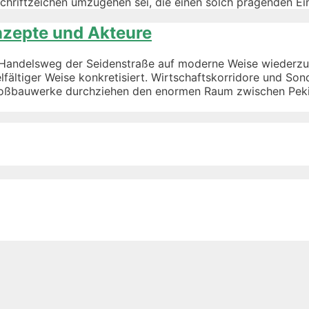
chriftzeichen umzugehen sei, die einen solch prägenden Ei
nzepte und Akteure
ten Handelsweg der Seidenstraße auf moderne Weise wiederz
vielfältiger Weise konkretisiert. Wirtschaftskorridore und S
 Großbauwerke durchziehen den enormen Raum zwischen Pek