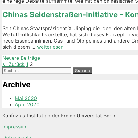
eine rege Debatte aufflammte, wie mit den chinesischen S
Migrants
in
Chinas Seidenstraßen-Initiative – Ko
Chinese
Cities
Seit Chinas Staatspräsident Xi Jinping die Idee, den al
Weltöffentlichkeit vorstellte, hat sich dieses Konzept in 
neue Eisenbahnlinien, Gas- und Ölpipelines und andere
Chinas
sich diesem …
weiterlesen
Seidenstraßen-
Beitrags-
Neuere Beiträge
Initiative
Navigation
← Zurück
1
2
–
Suche
Konzepte
nach:
und
Archive
Akteure
Mai 2020
April 2020
Konfuzius-Institut an der Freien Universität Berlin
Impressum
Datenschutz