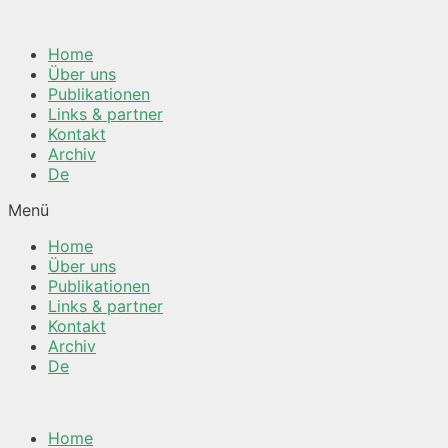
Springe
zum
Home
Inhalt
Über uns
Publikationen
Links & partner
Kontakt
Archiv
De
Menü
Home
Über uns
Publikationen
Links & partner
Kontakt
Archiv
De
Home