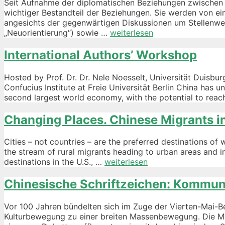
Seit Aufnahme der diplomatischen Beziehungen zwischen d
wichtiger Bestandteil der Beziehungen. Sie werden von eine
angesichts der gegenwärtigen Diskussionen um Stellenwert
Deutsch-
„Neuorientierung“) sowie …
weiterlesen
chinesische
Kooperationen
International Authors’ Workshop
im
Bildungs-
Hosted by Prof. Dr. Dr. Nele Noesselt, Universität Duisbu
und
Confucius Institute at Freie Universität Berlin China has
Wissenschaftsbere
second largest world economy, with the potential to rea
Changing Places. Chinese Migrants in 
Cities – not countries – are the preferred destinations of w
the stream of rural migrants heading to urban areas and in
Changing
destinations in the U.S., …
weiterlesen
Places.
Chinese
Chinesische Schriftzeichen: Kommun
Migrants
in
Vor 100 Jahren bündelten sich im Zuge der Vierten-Mai-B
Cities
Kulturbewegung zu einer breiten Massenbewegung. Die Mitg
–