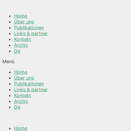
Springe
zum
Home
Inhalt
Über uns
Publikationen
Links & partner
Kontakt
Archiv
De
Menü
Home
Über uns
Publikationen
Links & partner
Kontakt
Archiv
De
Home