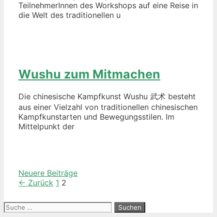
TeilnehmerInnen des Workshops auf eine Reise in
die Welt des traditionellen u
Wushu zum Mitmachen
Die chinesische Kampfkunst Wushu 武术 besteht
aus einer Vielzahl von traditionellen chinesischen
Kampfkunstarten und Bewegungsstilen. Im
Mittelpunkt der
Beitrags-
Neuere Beiträge
Navigation
← Zurück
1
2
Suche
nach: