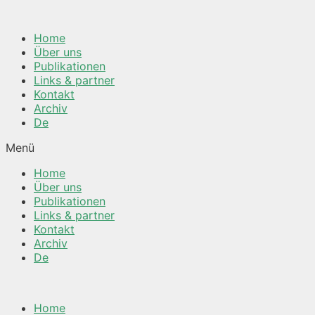
Springe
zum
Home
Inhalt
Über uns
Publikationen
Links & partner
Kontakt
Archiv
De
Menü
Home
Über uns
Publikationen
Links & partner
Kontakt
Archiv
De
Home