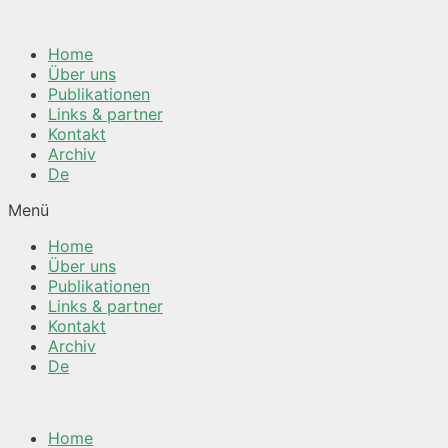
Springe
zum
Home
Inhalt
Über uns
Publikationen
Links & partner
Kontakt
Archiv
De
Menü
Home
Über uns
Publikationen
Links & partner
Kontakt
Archiv
De
Home