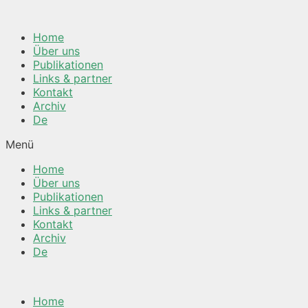
Springe
zum
Home
Inhalt
Über uns
Publikationen
Links & partner
Kontakt
Archiv
De
Menü
Home
Über uns
Publikationen
Links & partner
Kontakt
Archiv
De
Home