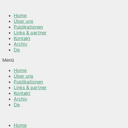
Springe
zum
Home
Inhalt
Über uns
Publikationen
Links & partner
Kontakt
Archiv
De
Menü
Home
Über uns
Publikationen
Links & partner
Kontakt
Archiv
De
Home