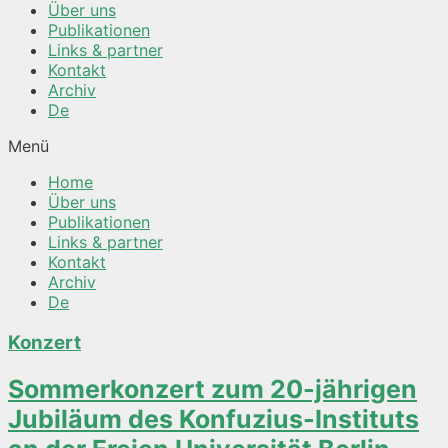
Über uns
Publikationen
Links & partner
Kontakt
Archiv
De
Menü
Home
Über uns
Publikationen
Links & partner
Kontakt
Archiv
De
Konzert
Sommerkonzert zum 20-jährigen
Jubiläum des Konfuzius-Instituts